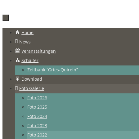
Zum
Home
Inhalt
News
springen
Veranstaltungen
Schalter
Zeitbank “Gries-Quirein”
Download
Foto Galerie
Foto 2026
Foto 2025
Foto 2024
Foto 2023
Foto 2022