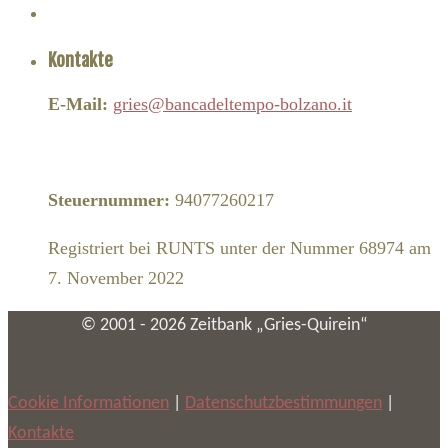
Kontakte
E-Mail:
gries@bancadeltempo-bolzano.it
Steuernummer:
94077260217
Registriert bei RUNTS unter der Nummer 68974 am
7. November 2022
© 2001 -
2026
Zeitbank „Gries-Quirein“
Cookie Informationen
|
Datenschutzbestimmungen
|
Kontakte