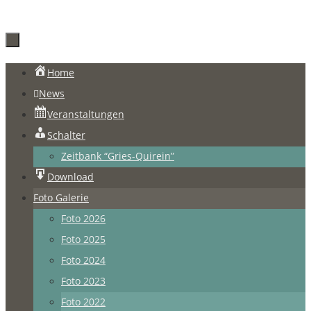
Zum
Home
Inhalt
News
springen
Veranstaltungen
Schalter
Zeitbank “Gries-Quirein”
Download
Foto Galerie
Foto 2026
Foto 2025
Foto 2024
Foto 2023
Foto 2022