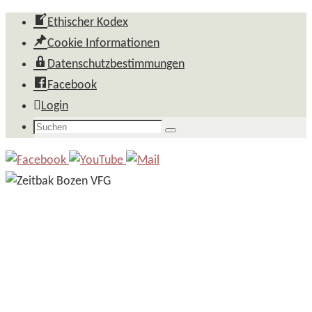
Zum
Ethischer Kodex
Inhalt
Cookie Informationen
springen
Datenschutzbestimmungen
Facebook
Login
Suchen
Suchen
nach: