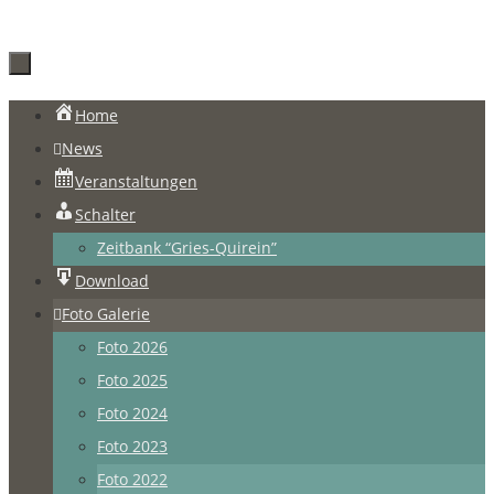
Zum
Home
Inhalt
News
springen
Veranstaltungen
Schalter
Zeitbank “Gries-Quirein”
Download
Foto Galerie
Foto 2026
Foto 2025
Foto 2024
Foto 2023
Foto 2022