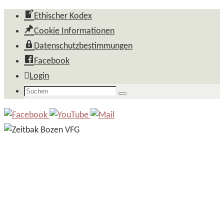
Zum
Ethischer Kodex
Inhalt
Cookie Informationen
springen
Datenschutzbestimmungen
Facebook
Login
Suchen
Suchen
nach: