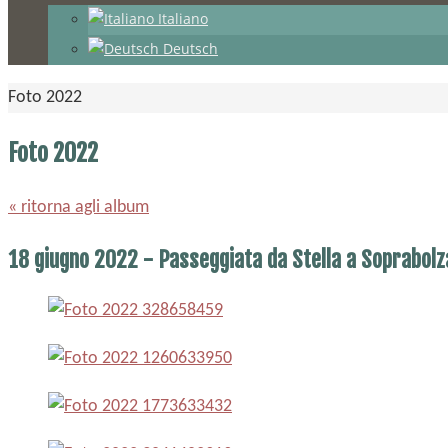
Italiano
Deutsch
Home
Foto 2022
Foto 2022
« ritorna agli album
18 giugno 2022 - Passeggiata da Stella a Soprabol