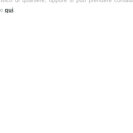
ivico di quartiere, oppure si può prendere contatt
te
qui
.