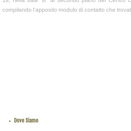
18, nella sala “B” al secondo piano del Centro C
compilando l’apposito modulo di contatto che trova
Dove Siamo