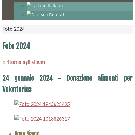
Italiano
Deutsch
Home
Foto 2024
Foto 2024
« ritorna agli album
24 gennaio 2024 - Donazione alimenti per
Volontarius
Dove Siamo